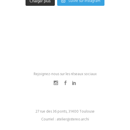
Suivre sur Instagram
Charger plus
Rejoignez-nous sur les réseaux sociaux
27 rue des 36 ponts, 31400 Toulouse
Courriel :
atelier@stereo.archi